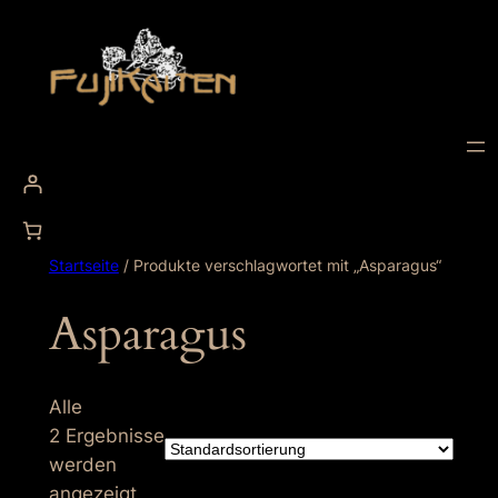
Zum
Inhalt
springen
Startseite
/ Produkte verschlagwortet mit „Asparagus“
Asparagus
Alle
2 Ergebnisse
werden
angezeigt