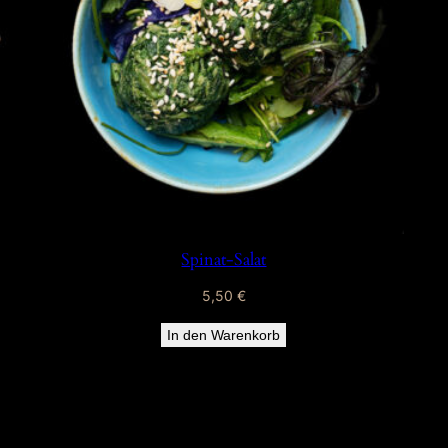
Spinat-Salat
5,50
€
In den Warenkorb