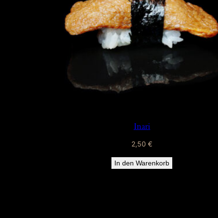
Inari
2,50
€
In den Warenkorb