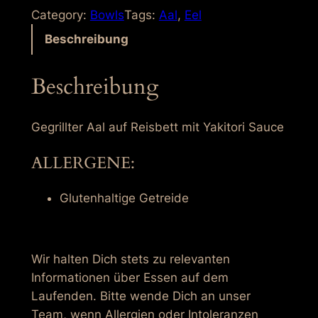
l
Category:
Bowls
Tags:
Aal
, 
Eel
B
Beschreibung
o
w
Beschreibung
l
M
e
Gegrillter Aal auf Reisbett mit Yakitori Sauce
n
ALLERGENE:
g
e
Glutenhaltige Getreide
Wir halten Dich stets zu relevanten
Informationen über Essen auf dem
Laufenden. Bitte wende Dich an unser
Team, wenn Allergien oder Intoleranzen