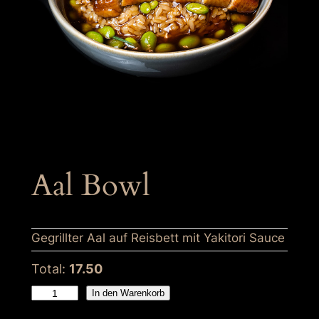
Aal Bowl
Gegrillter Aal auf Reisbett mit Yakitori Sauce
Total:
17.50
A
In den Warenkorb
a