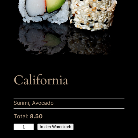
California
Surimi, Avocado
Total:
8.50
C
In den Warenkorb
a