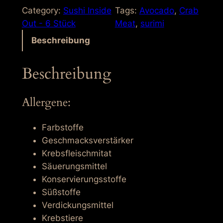
l
Category:
Sushi Inside
Tags:
Avocado
, 
Crab
i
Out - 6 Stück
Meat
, 
surimi
f
Beschreibung
o
r
Beschreibung
n
i
a
Allergene:
M
e
Farbstoffe
n
Geschmacksverstärker
g
Krebsfleischmitat
e
Säuerungsmittel
Konservierungsstoffe
Süßstoffe
Verdickungsmittel
Krebstiere