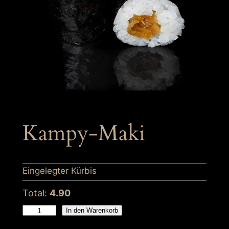
Kampy-Maki
Eingelegter Kürbis
Total:
4.90
K
In den Warenkorb
a