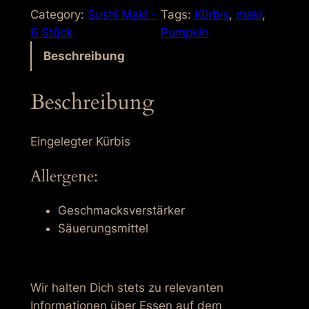
m
Category:
Sushi Maki -
Tags:
Kürbis
, 
maki
, 
p
6 Stück
Pumpkin
y
Beschreibung
-
M
Beschreibung
a
k
i
Eingelegter Kürbis
M
Allergene:
e
n
g
Geschmacksverstärker
e
Säuerungsmittel
Wir halten Dich stets zu relevanten
Informationen über Essen auf dem