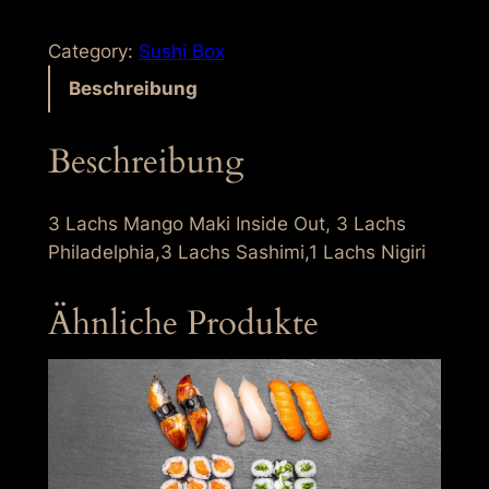
a
c
Category:
Sushi Box
h
Beschreibung
s
B
Beschreibung
o
x
3
3 Lachs Mango Maki Inside Out, 3 Lachs
M
Philadelphia,3 Lachs Sashimi,1 Lachs Nigiri
e
n
Ähnliche Produkte
g
e