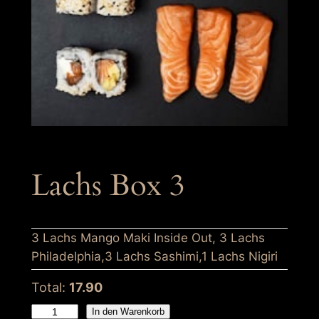
Lachs Box 3
3 Lachs Mango Maki Inside Out, 3 Lachs
Philadelphia,3 Lachs Sashimi,1 Lachs Nigiri
Total:
17.90
L
In den Warenkorb