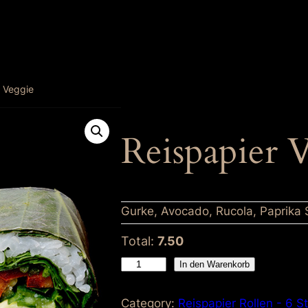
r Veggie
Reispapier 
Gurke, Avocado, Rucola, Paprika 
Total:
7.50
R
In den Warenkorb
e
i
Category:
Reispapier Rollen - 6 S