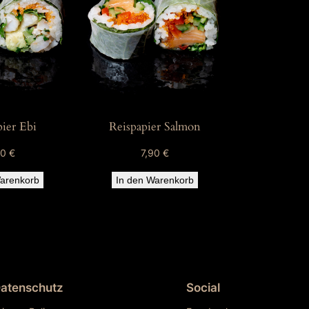
ier Ebi
Reispapier Salmon
50
€
7,90
€
arenkorb
In den Warenkorb
atenschutz
Social