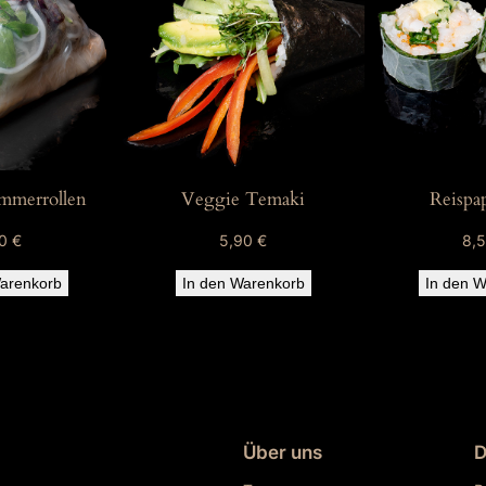
e
mmerrollen
Veggie Temaki
Reispap
20
€
5,90
€
8,
arenkorb
In den Warenkorb
In den W
Über uns
D