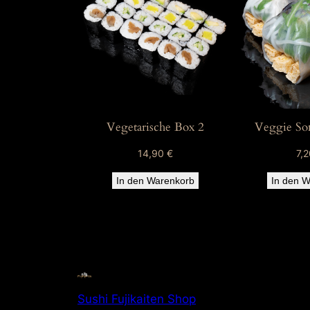
Vegetarische Box 2
Veggie So
14,90
€
7,
In den Warenkorb
In den W
Sushi Fujikaiten Shop