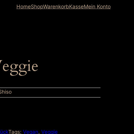
Home
Shop
Warenkorb
Kasse
Mein Konto
Veggie
Shiso
tück
Tags:
Vegan
, 
Veggie