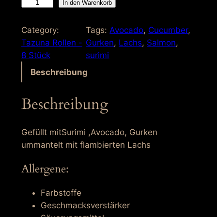
S
In den Warenkorb
u
r
Category:
Tags:
Avocado
, 
Cucumber
, 
i
Tazuna Rollen -
Gurken
, 
Lachs
, 
Salmon
, 
m
8 Stück
surimi
i
Beschreibung
A
v
Beschreibung
o
c
a
Gefüllt mitSurimi ,Avocado, Gurken
d
ummantelt mit flambierten Lachs
o
Allergene:
K
a
p
Farbstoffe
p
Geschmacksverstärker