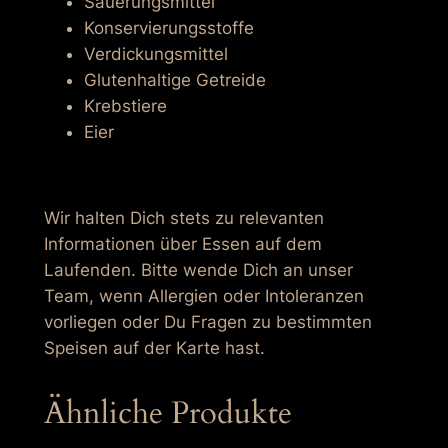
a
Säuerungsmittel
-
Konservierungsstoffe
L
Verdickungsmittel
a
Glutenhaltige Getreide
c
Krebstiere
h
Eier
s
M
e
Wir halten Dich stets zu relevanten
n
Informationen über Essen auf dem
g
Laufenden. Bitte wende Dich an unser
e
Team, wenn Allergien oder Intoleranzen
vorliegen oder Du Fragen zu bestimmten
Speisen auf der Karte hast.
Ähnliche Produkte