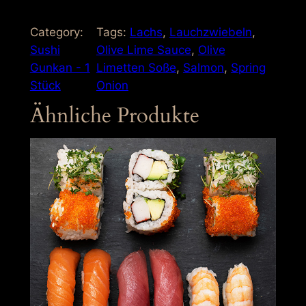
a
k
Category:
Tags:
Lachs
, 
Lauchzwiebeln
, 
e
Sushi
Olive Lime Sauce
, 
Olive
G
Gunkan - 1
Limetten Soße
, 
Salmon
, 
Spring
u
Stück
Onion
n
Ähnliche Produkte
k
a
n
M
e
n
g
e