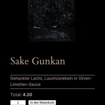
Sake Gunkan
Gehackter Lachs, Lauchzwiebeln in Oliven-
Limetten-Sauce
Total:
4.20
S
In den Warenkorb